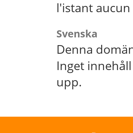
l'istant aucu
Svenska
Denna domän 
Inget innehål
upp.